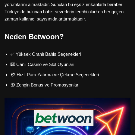
yorumlarını almaktadır. Sunulan bu eşsiz imkanlarla beraber
Türkiye de bulunan bahis severlerin tercihi olurken her geçen
zaman kullanıcı sayısınıda arttırmaktadır.
Neden Betwoon?
✅ Yüksek Oranlı Bahis Seçenekleri
🎰 Canlı Casino ve Slot Oyunları
💳 Hızlı Para Yatırma ve Çekme Seçenekleri
🎁 Zengin Bonus ve Promosyonlar