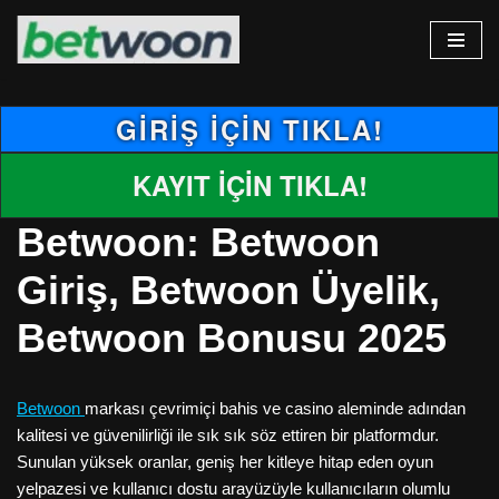
İçeriğe
geç
GİRİŞ İÇİN TIKLA!
KAYIT İÇİN TIKLA!
Betwoon: Betwoon
Giriş, Betwoon Üyelik,
Betwoon Bonusu 2025
Betwoon
markası çevrimiçi bahis ve casino aleminde adından
kalitesi ve güvenilirliği ile sık sık söz ettiren bir platformdur.
Sunulan yüksek oranlar, geniş her kitleye hitap eden oyun
yelpazesi ve kullanıcı dostu arayüzüyle kullanıcıların olumlu